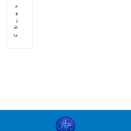
م
و
ز
ش
ی