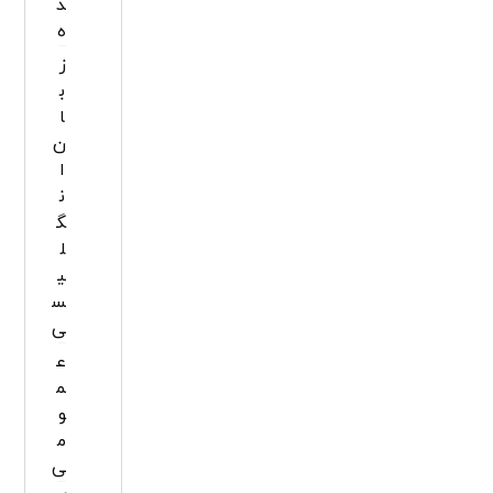
د
ه
ز
ب
ا
ن
ا
ن
گ
ل
ی
س
ی
ع
م
و
م
ی