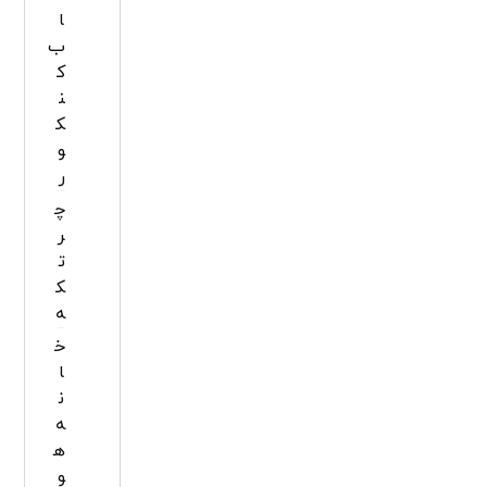
ا
ب
ک
ن
ک
و
ر
چ
ر
ت
ک
ه
خ
ا
ن
ه
ه
و