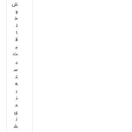
ش
و
خ
ل
ا
ق
ی
ت
د
س
ت
ه‌
ب
ن
د
ی
ن
ش