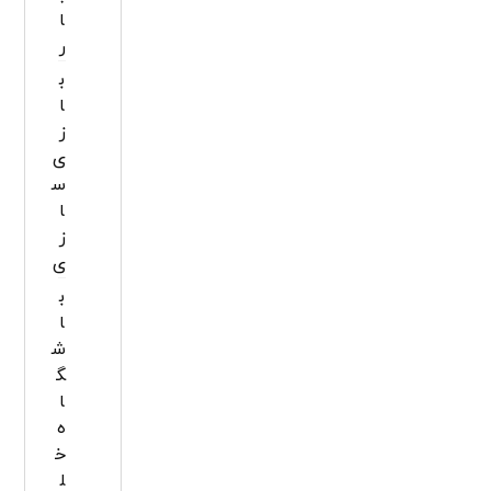
ا
ر
ب
ا
ز
ی
س
ا
ز
ی
ب
ا
ش
گ
ا
ه
خ
ل