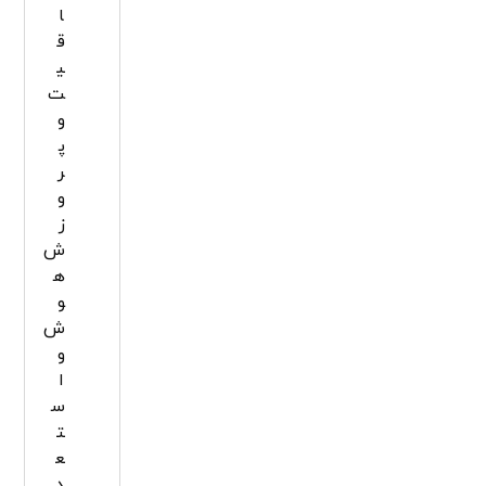
ا
ق
ی
ت
و
پ
ر
و
ز
ش
ه
و
ش
و
ا
س
ت
ع
د