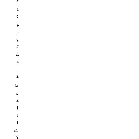
ک
ن
ک
و
ر
و
ت
ق
و
ی
ت
ی
م
ق
ا
ل
ا
ت
آ