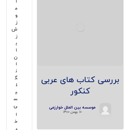
آ
م
و
ز
ش
ز
ب
ا
ن
ا
ن
بررسی کتاب های عربی
گ
ل
کنکور
ی
س
ی
موسسه بین الملل خوارزمی
۱۰ بهمن ۱۴۰۰
ا
خ
ب