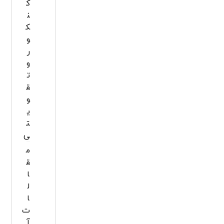
ک
ن
ک
و
ر
و
ت
ق
و
ی
ت
ی
م
ق
ا
ل
ا
ت
آ