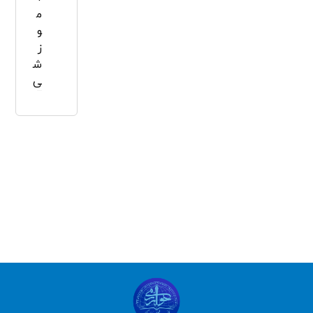
م
و
ز
ش
ی