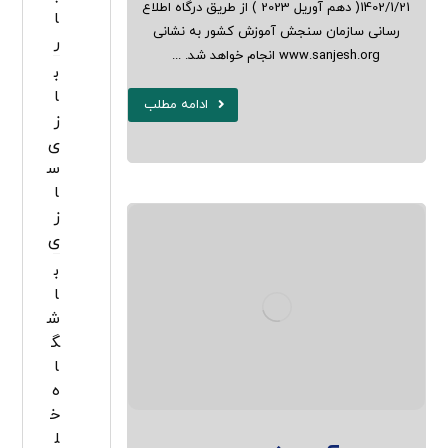
1402/1/21( دهم آوریل 2023 ) از طریق درگاه اطلاع
ا
رسانی سازمان سنجش آموزش کشور به نشانی
ر
www.sanjesh.org انجام خواهد شد. ...
ب
ا
ادامه مطلب
ز
ی
س
ا
ز
ی
ب
ا
ش
گ
ا
ه
خ
ل