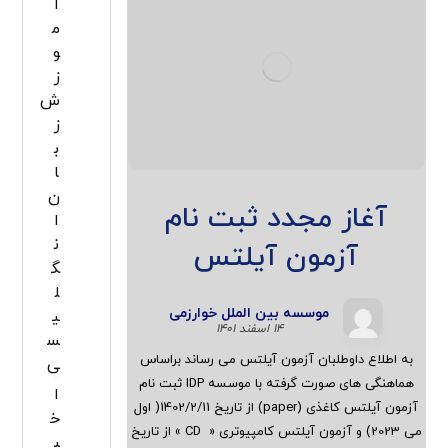
آ
م
و
ز
ش
ز
ب
ا
ن
آغاز مجدد ثبت نام
ا
ن
آزمون آیلتس
گ
ل
موسسه بین الملل خوارزمی
ی
۱۴ اسفند ۱۴۰۱
س
به اطلاع داوطلبان آزمون آیلتس می رساند براساس
ی
هماهنگی های صورت گرفته با موسسه IDP ثبت نام
ا
آزمون آیلتس کاغذی (paper) از تاریخ 1402/2/11( اول
خ
می 2023) و آزمون آیلتس کامپیوتری « CD » از تاریخ
ب