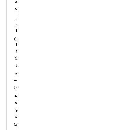
د
ه
ز
ب
ا
ن
ا
ن
گ
ل
ی
س
ی
ع
م
و
م
ی