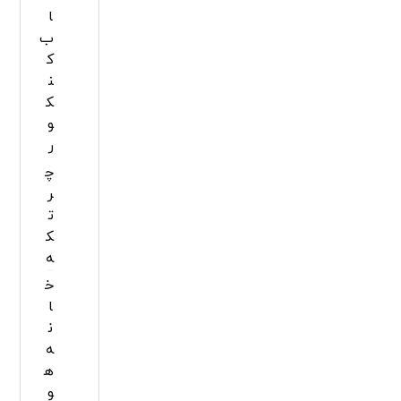
ا
ب
ک
ن
ک
و
ر
چ
ر
ت
ک
ه
خ
ا
ن
ه
ه
و