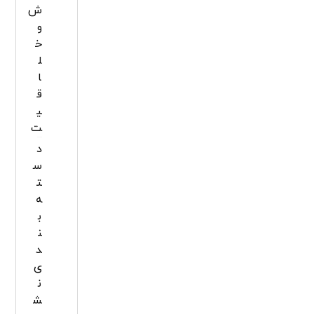
ش
و
خ
ل
ا
ق
ی
ت
د
س
ت
ه‌
ب
ن
د
ی
ن
ش