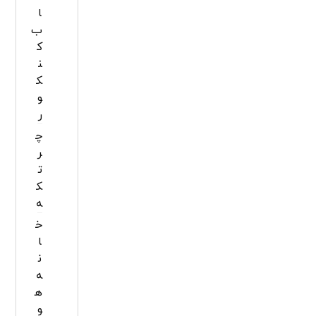
ا
ب
ک
ن
ک
و
ر
چ
ر
ت
ک
ه
خ
ا
ن
ه
ه
و