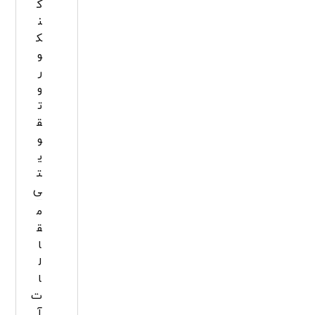
ک
ن
ک
و
ر
و
ت
ق
و
ی
ت
ی
م
ق
ا
ل
ا
ت
آ