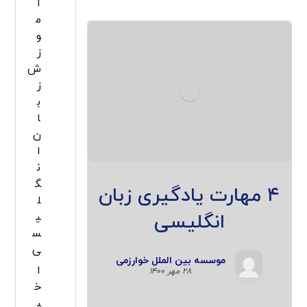
آ
م
و
ز
ش
ز
ب
ا
ن
ا
ن
گ
۴ مهارت یادگیری زبان
ل
انگلیسی
ی
س
ی
موسسه بین الملل خوارزمی
ا
۲۸ مهر ۱۴۰۰
خ
ب