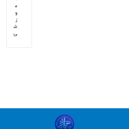
م
و
ز
ش
ی