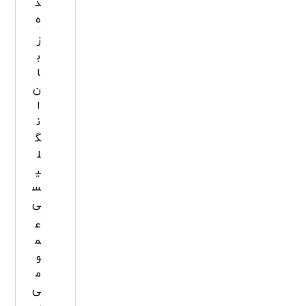
د
ه
ز
ب
ا
ن
ا
ن
گ
ل
ی
س
ی
ع
م
و
م
ی