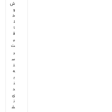
ش
و
خ
ل
ا
ق
ی
ت
د
س
ت
ه‌
ب
ن
د
ی
ن
ش