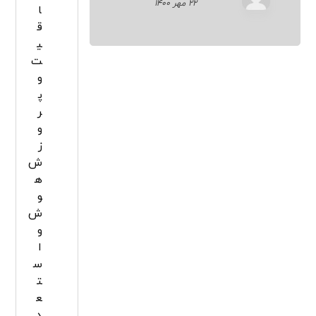
۲۲ مهر ۱۴۰۰
ا
ق
ی
ت
و
پ
ر
و
ز
ش
ه
و
ش
و
ا
س
ت
ع
د