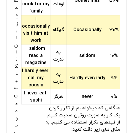
ش
Sometimes
۵۰%
اوقات
cook for my
د
family
ه
I
ز
occasionally
۳۰%
Occasionally
گهگاه
ب
visit him at
ا
work
ن
I seldom
ا
به
read a
seldom
۱۰%
ن
ندرت
magazine
گ
I hardly ever
ل
به
call my
Hardly ever/rarly
۵%
ی
ندرت
cousin
س
I never eat
ی
۰%
never
هرگز
sushi
ع
هنگامی که میخواهیم از تکرار کردن
م
یک کار به صورت روتین صحبت کنیم
و
از قیدهای تکرار استفاده می کنیم. به
م
مثال های زیر دقت کنید:
ی