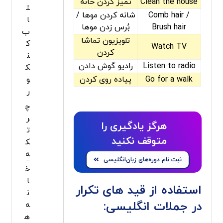
Clean the house
تمیز کردن خانه
ت
Comb hair /
شانه کردن موها /
ا
Brush hair
بُرس زدن موها
ب
تلویزیون تماشا
ک
Watch TV
کردن
ن
Listen to radio
رادیو گوش دادن
ک
Go for a walk
پیاده روی کردن
و
ر
چ
ر
هرگز یادگیری را
ت
متوقف نکنید
ک
ه
ثبت نام دوره‌های زبان‌انگلیسی
خ
ا
استفاده از قید های تکرار
ن
در جملات انگلیسی
:
ه
ه