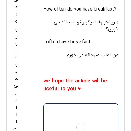
ک
How often
do you have breakfast?
ن
ک
هرچقدر وقت یکبار تو صبحانه می
و
خوری؟
ر
I
often
have breakfast.
و
ت
من اغلب صبحانه می خورم.
ق
و
ی
ت
we hope the article will be
ی
useful to you ♥
م
ق
ا
ل
ا
ت