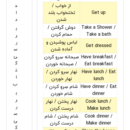
از خواب /
د
Get up
تختخواب بلند
ا
شدن
د
Take a Shower /
دوش گرفتن /
ب
Take a bath
حمام کردن
ر
لباس پوشیدن و
ر
Get dressed
آماده شدن
س
ی
Have breakfast /
صبحانه سِرو کردن
ک
Eat breakfast
/ صبحانه خوردن
ت
Have lunch / Eat
نهار سِرو کردن /
ا
lunch
نهار خوردن
ب
Have dinner / Eat
شام سِرو کردن /
ب
dinner
شام خوردن
ر
Cook lunch /
نهار پختن / نهار
ر
Make lunch
درست کردن
س
Cook dinner /
شام پختن / شام
ی
Make dinner
درست کردن
ک