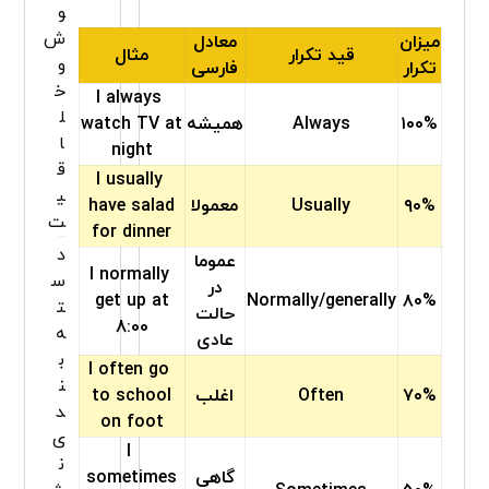
و
ش
میزان
معادل
قید تکرار
مثال
و
تکرار
فارسی
خ
I always
ل
۱۰۰%
Always
همیشه
watch TV at
ا
night
ق
I usually
ی
۹۰%
Usually
معمولا
have salad
ت
for dinner
د
عموما
I normally
س
در
get up at
Normally/generally
۸۰%
ت
حالت
8:00
ه‌
عادی
ب
I often go
ن
۷۰%
Often
اغلب
to school
د
on foot
ی
I
ن
گاهی
sometimes