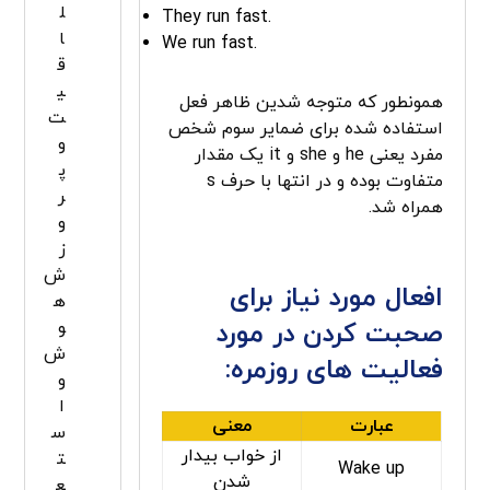
ل
They run fast.
ا
We run fast.
ق
ی
همونطور که متوجه شدین ظاهر فعل
ت
استفاده شده برای ضمایر سوم شخص
و
مفرد یعنی he و she و it یک مقدار
پ
متفاوت بوده و در انتها با حرف s
ر
همراه شد.
و
ز
ش
افعال مورد نیاز برای
ه
صحبت کردن در مورد
و
ش
فعالیت های روزمره:
و
ا
عبارت
معنی
س
از خواب بیدار
ت
Wake up
شدن
ع