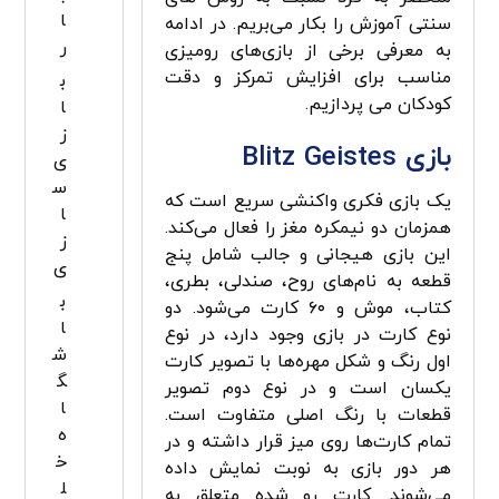
ا
سنتی آموزش را بکار می‌­بریم. در ادامه
ر
به معرفی برخی از بازی‌های رومیزی
مناسب برای افزایش تمرکز و دقت
ب
کودکان می پردازیم.
ا
ز
بازی
Blitz Geistes
ی
س
یک بازی فکری واکنشی سریع است که
ا
همزمان دو نیمکره مغز را فعال می‌کند.
ز
این بازی هیجانی و جالب شامل پنج
ی
قطعه به نام‌های روح، صندلی، بطری،
ب
کتاب، موش و ۶۰ کارت می‌شود. دو
ا
نوع کارت در بازی وجود دارد، در نوع
ش
اول رنگ و شکل مهره‌ها با تصویر کارت
گ
یکسان است و در نوع دوم تصویر
ا
قطعات با رنگ اصلی متفاوت است.
ه
تمام کارت‌ها روی میز قرار داشته و در
خ
هر دور بازی به نوبت نمایش داده
ل
می‌شوند. کارت رو شده متعلق به