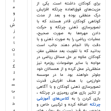
آ
برای کودکان داشته است. یکی از
م
مزیت‌های فوق‌العاده چرتکه افزایش
و
درک منطقی بوده و بعد از مدت
ز
کوتاهی کودکان قادر هستند که با
ش
تصویرسازی ذهنی چرتکه و حرکت
ز
دادن مهره‌ها به صورت صحیح،
ب
عملیات ریاضی را به صورت ذهنی و با
ا
دقت بالا انجام دهند. جالب است
ن
بدانید که با تقویت بعد منطقی مغز،
ا
کودکان علاوه بر حل مسائل ریاضی در
ن
مواجه با سایر موضوعات روزمره نیز
گ
منطقی­‌تر عمل کرده و از همسالان خود
ل
جلوتر خواهند بود. ما در موسسه
ی
خوارزمی با هدف افزایش قدرت
س
تصویرسازی ذهنی کودکان و با آگاهی
ی
از تاثیر بازی ­های رومیزی در چرتکه ،
ا
بازی کردن را به
کلاس‌های آموزشی
خ
چرتکه
اضافه کرده و ترکیبی خاص و
ب
منحصر به فرد نسبت به روش های