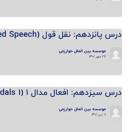
درس پانزدهم: نقل قول (Reported Speech)
موسسه بین الملل خوارزمی
۲۷ مهر ۱۴۰۱
درس سیزدهم: افعال مدال ۱ (Modals 1)
موسسه بین الملل خوارزمی
۶ تیر ۱۴۰۱